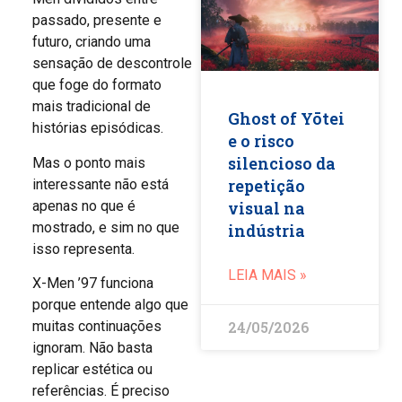
passado, presente e
futuro, criando uma
sensação de descontrole
que foge do formato
mais tradicional de
Ghost of Yōtei
histórias episódicas.
e o risco
silencioso da
Mas o ponto mais
repetição
interessante não está
visual na
apenas no que é
mostrado, e sim no que
indústria
isso representa.
LEIA MAIS »
X-Men ’97 funciona
porque entende algo que
24/05/2026
muitas continuações
ignoram. Não basta
replicar estética ou
referências. É preciso