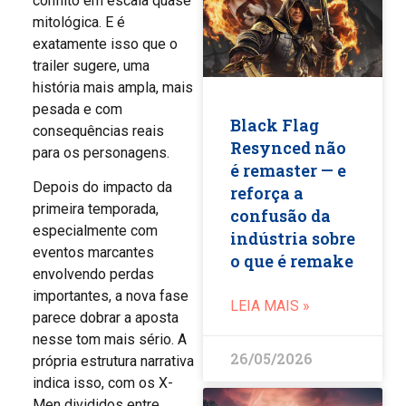
conflito em escala quase
mitológica. E é
exatamente isso que o
trailer sugere, uma
história mais ampla, mais
pesada e com
Black Flag
consequências reais
Resynced não
para os personagens.
é remaster — e
Depois do impacto da
reforça a
primeira temporada,
confusão da
especialmente com
indústria sobre
eventos marcantes
o que é remake
envolvendo perdas
importantes, a nova fase
LEIA MAIS »
parece dobrar a aposta
nesse tom mais sério. A
26/05/2026
própria estrutura narrativa
indica isso, com os X-
Men divididos entre