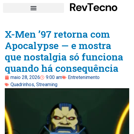
X-Men ’97 retorna com
Apocalypse — e mostra
que nostalgia só funciona
quando há consequência
maio 28, 2026
9:00 am
Entretenimento
Quadrinhos
,
Streaming