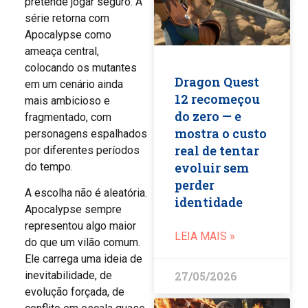
pretende jogar seguro. A
série retorna com
Apocalypse como
ameaça central,
colocando os mutantes
Dragon Quest
em um cenário ainda
12 recomeçou
mais ambicioso e
do zero — e
fragmentado, com
mostra o custo
personagens espalhados
real de tentar
por diferentes períodos
evoluir sem
do tempo.
perder
A escolha não é aleatória.
identidade
Apocalypse sempre
representou algo maior
LEIA MAIS »
do que um vilão comum.
Ele carrega uma ideia de
27/05/2026
inevitabilidade, de
evolução forçada, de