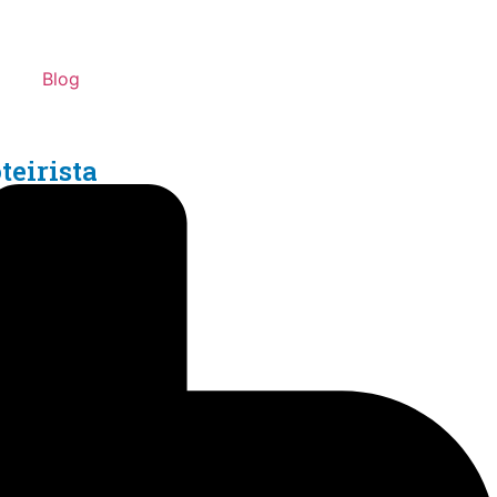
Blog
teirista