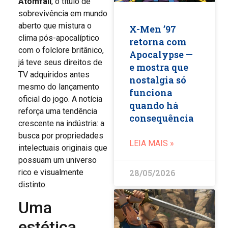
Atomfall
, o título de
sobrevivência em mundo
aberto que mistura o
X-Men ’97
clima pós-apocalíptico
retorna com
com o folclore britânico,
Apocalypse —
já teve seus direitos de
e mostra que
TV adquiridos antes
nostalgia só
mesmo do lançamento
funciona
oficial do jogo. A notícia
quando há
reforça uma tendência
consequência
crescente na indústria: a
busca por propriedades
LEIA MAIS »
intelectuais originais que
possuam um universo
28/05/2026
rico e visualmente
distinto.
Uma
estética