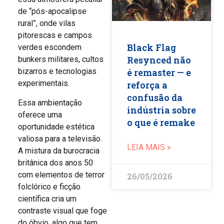
de “pós-apocalipse
rural”, onde vilas
pitorescas e campos
Black Flag
verdes escondem
Resynced não
bunkers militares, cultos
é remaster — e
bizarros e tecnologias
experimentais.
reforça a
confusão da
Essa ambientação
indústria sobre
oferece uma
o que é remake
oportunidade estética
valiosa para a televisão.
LEIA MAIS »
A mistura da burocracia
britânica dos anos 50
com elementos de terror
26/05/2026
folclórico e ficção
científica cria um
contraste visual que foge
do óbvio, algo que tem