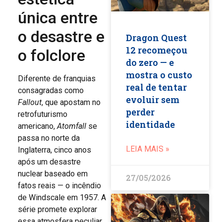
única entre
o desastre e
Dragon Quest
12 recomeçou
o folclore
do zero — e
mostra o custo
Diferente de franquias
real de tentar
consagradas como
evoluir sem
Fallout
, que apostam no
perder
retrofuturismo
identidade
americano,
Atomfall
se
passa no norte da
LEIA MAIS »
Inglaterra, cinco anos
após um desastre
nuclear baseado em
27/05/2026
fatos reais — o incêndio
de Windscale em 1957. A
série promete explorar
essa atmosfera peculiar