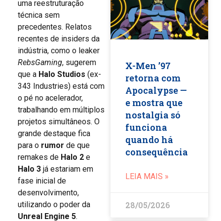
uma reestruturação
técnica sem
precedentes. Relatos
recentes de insiders da
indústria, como o leaker
RebsGaming
, sugerem
X-Men ’97
que a
Halo Studios
(ex-
retorna com
343 Industries) está com
Apocalypse —
o pé no acelerador,
e mostra que
trabalhando em múltiplos
nostalgia só
projetos simultâneos. O
funciona
grande destaque fica
quando há
para o
rumor
de que
consequência
remakes de
Halo 2
e
Halo 3
já estariam em
LEIA MAIS »
fase inicial de
desenvolvimento,
28/05/2026
utilizando o poder da
Unreal Engine 5
.