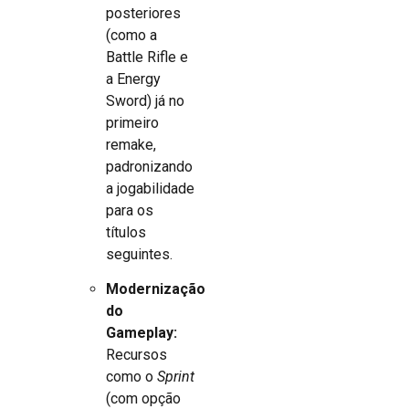
posteriores
(como a
Battle Rifle e
a Energy
Sword) já no
primeiro
remake,
padronizando
a jogabilidade
para os
títulos
seguintes.
Modernização
do
Gameplay:
Recursos
como o
Sprint
(com opção