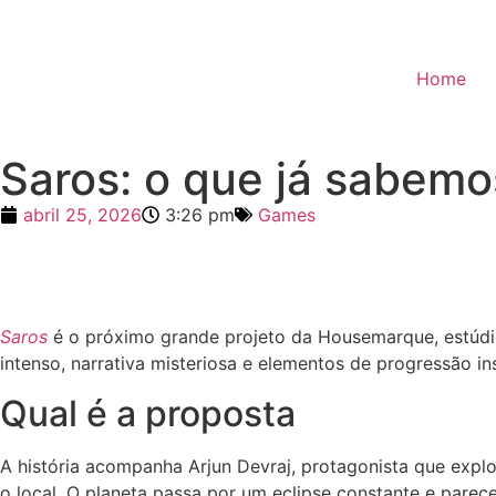
Home
Saros: o que já sabem
abril 25, 2026
3:26 pm
Games
Saros
é o próximo grande projeto da Housemarque, estúd
intenso, narrativa misteriosa e elementos de progressão in
Qual é a proposta
A história acompanha Arjun Devraj, protagonista que exp
o local. O planeta passa por um eclipse constante e parec