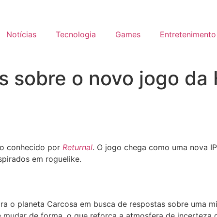
Notícias
Tecnologia
Games
Entretenimento
os sobre o novo jogo d
io conhecido por
Returnal
. O jogo chega como uma nova IP
spirados em roguelike.
lora o planeta Carcosa em busca de respostas sobre uma m
e mudar de forma, o que reforça a atmosfera de incerteza 