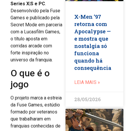
Series X|S e PC
.
Desenvolvido pela Fuse
X-Men ’97
Games e publicado pela
retorna com
Secret Mode em parceria
Apocalypse —
com a Lucasfilm Games,
e mostra que
o título aposta em
nostalgia só
corridas arcade com
funciona
forte inspiração no
universo da franquia.
quando há
consequência
O que é o
jogo
LEIA MAIS »
O projeto marca a estreia
28/05/2026
da Fuse Games, estúdio
formado por veteranos
que trabalharam em
franquias conhecidas de