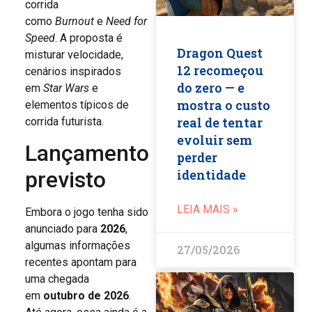
corrida
como
Burnout
e
Need for
Speed
. A proposta é
Dragon Quest
misturar velocidade,
12 recomeçou
cenários inspirados
do zero — e
em
Star Wars
e
mostra o custo
elementos típicos de
real de tentar
corrida futurista.
evoluir sem
Lançamento
perder
identidade
previsto
LEIA MAIS »
Embora o jogo tenha sido
anunciado para
2026
,
algumas informações
27/05/2026
recentes apontam para
uma chegada
em
outubro de 2026
.