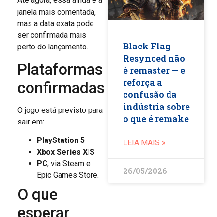
Até agora, essa ainda é a
janela mais comentada,
mas a data exata pode
ser confirmada mais
Black Flag
perto do lançamento.
Resynced não
Plataformas
é remaster — e
reforça a
confirmadas
confusão da
indústria sobre
O jogo está previsto para
o que é remake
sair em:
PlayStation 5
LEIA MAIS »
Xbox Series X|S
PC
, via Steam e
26/05/2026
Epic Games Store.
O que
esperar