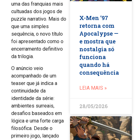
uma das franquias mais
cultuadas dos jogos de
X-Men ’97
puzzle narrativo. Mais do
retorna com
que uma simples
Apocalypse —
sequência, o novo título
e mostra que
foi apresentado como o
nostalgia só
encerramento definitivo
funciona
da trilogia.
quando há
O anúncio veio
consequência
acompanhado de um
teaser que já indica a
LEIA MAIS »
continuidade da
identidade da série:
28/05/2026
ambientes surreais,
desafios baseados em
lógica e uma forte carga
filosófica. Desde o
primeiro jogo, lançado