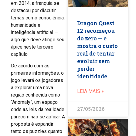
em 2014, a franquia se
destacou por discutir
temas como consciência,
Dragon Quest
humanidade e
12 recomeçou
inteligência artificial —
do zero — e
algo que deve atingir seu
mostra o custo
ápice neste terceiro
real de tentar
capítulo.
evoluir sem
De acordo com as
perder
primeiras informações, o
identidade
jogo levará os jogadores
a explorar uma nova
LEIA MAIS »
região conhecida como
“Anomaly”, um espaço
27/05/2026
onde as leis da realidade
parecem não se aplicar. A
proposta é expandir
tanto os puzzles quanto