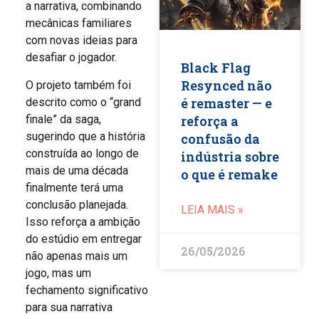
a narrativa, combinando
mecânicas familiares
com novas ideias para
desafiar o jogador.
Black Flag
Resynced não
O projeto também foi
é remaster — e
descrito como o “grand
reforça a
finale” da saga,
sugerindo que a história
confusão da
construída ao longo de
indústria sobre
mais de uma década
o que é remake
finalmente terá uma
conclusão planejada.
LEIA MAIS »
Isso reforça a ambição
do estúdio em entregar
26/05/2026
não apenas mais um
jogo, mas um
fechamento significativo
para sua narrativa